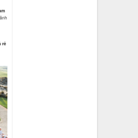
cam
 ảnh
 rẻ