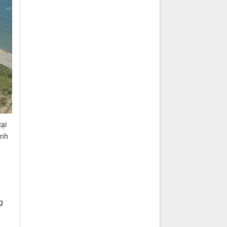
ại
ính
g