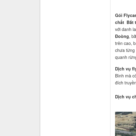
Gói Flyca
chất Bắt 
với danh l
Đoòng
, b
trên cao, 
chưa từng 
quanh rừng
Dịch vụ f
Bình mà c
đích truyề
Dịch vụ c