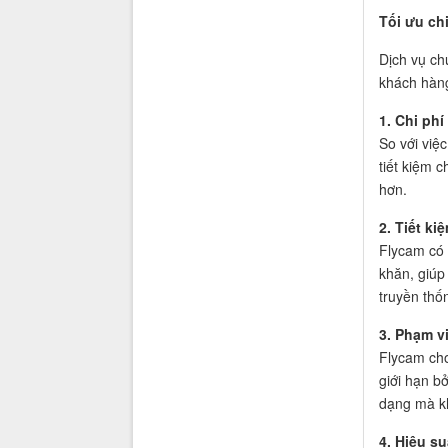
Tối ưu chi
Dịch vụ ch
khách hàng 
1. Chi phí 
So với việ
tiết kiệm 
hơn.
2. Tiết ki
Flycam có 
khăn, giúp 
truyền thố
3. Phạm v
Flycam cho
giới hạn b
dạng mà kh
4. Hiệu su