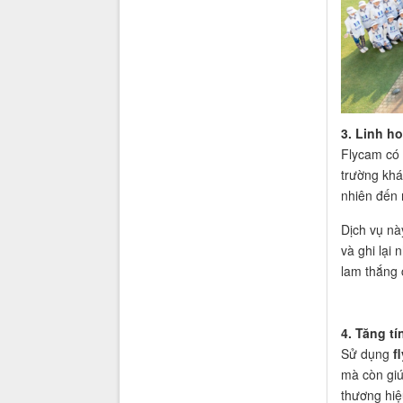
3. Linh h
Flycam có 
trường khá
nhiên đến 
Dịch vụ nà
và ghi lại
lam thắng 
4. Tăng t
Sử dụng
f
mà còn giú
thương hiệ