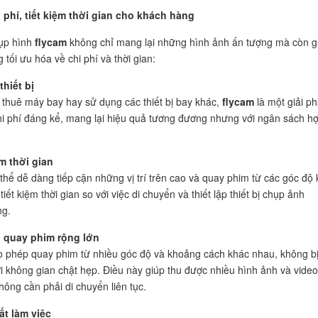
 phí, tiết kiệm thời gian cho khách hàng
ụp hình
flycam
không chỉ mang lại những hình ảnh ấn tượng mà còn g
tối ưu hóa về chi phí và thời gian:
thiết bị
c thuê máy bay hay sử dụng các thiết bị bay khác,
flycam
là một giải p
chi phí đáng kể, mang lại hiệu quả tương đương nhưng với ngân sách hợ
ệm thời gian
thể dễ dàng tiếp cận những vị trí trên cao và quay phim từ các góc độ
tiết kiệm thời gian so với việc di chuyển và thiết lập thiết bị chụp ảnh
ng.
i quay phim rộng lớn
 phép quay phim từ nhiều góc độ và khoảng cách khác nhau, không b
ởi không gian chật hẹp. Điều này giúp thu được nhiều hình ảnh và vide
ông cần phải di chuyển liên tục.
ất làm việc