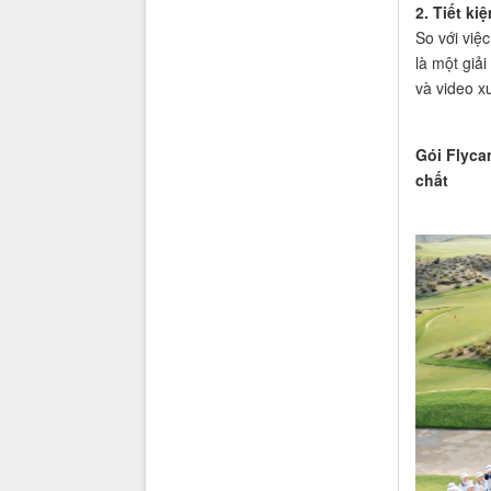
2. Tiết ki
So với việ
là một giả
và video xu
Gói Flyca
chất