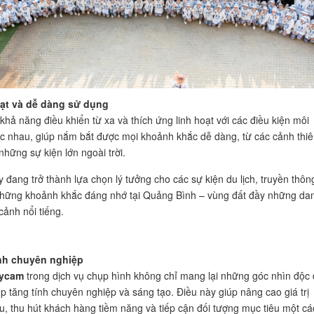
oạt và dễ dàng sử dụng
khả năng điều khiển từ xa và thích ứng linh hoạt với các điều kiện môi
c nhau, giúp nắm bắt được mọi khoảnh khắc dễ dàng, từ các cảnh thiê
những sự kiện lớn ngoài trời.
y đang trở thành lựa chọn lý tưởng cho các sự kiện du lịch, truyền thôn
 những khoảnh khắc đáng nhớ tại Quảng Bình – vùng đất đầy những da
cảnh nổi tiếng.
ính chuyên nghiệp
lycam
trong dịch vụ chụp hình không chỉ mang lại những góc nhìn độc
p tăng tính chuyên nghiệp và sáng tạo. Điều này giúp nâng cao giá trị
u, thu hút khách hàng tiềm năng và tiếp cận đối tượng mục tiêu một cá