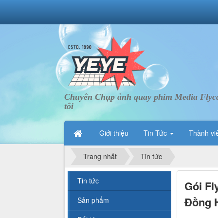
Chuyên Chụp ảnh quay phim Media Flycam 
tôi
Giới thiệu
Tin Tức
Thành vi
Trang nhất
Tin tức
Tin tức
Gói Fl
Đồng H
Sản phẩm