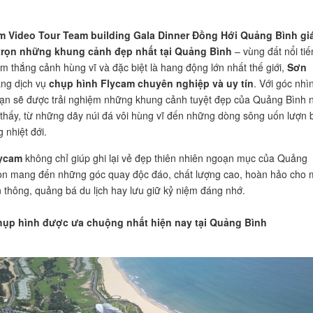
m Video Tour Team building Gala Dinner Đồng Hới Quảng Bình giá
trọn những khung cảnh đẹp nhất tại Quảng Bình
– vùng đất nổi tiế
am thắng cảnh hùng vĩ và đặc biệt là hang động lớn nhất thế giới,
Sơn
ằng dịch vụ
chụp hình Flycam chuyên nghiệp và uy tín
. Với góc nhì
bạn sẽ được trải nghiệm những khung cảnh tuyệt đẹp của Quảng Bình 
thấy, từ những dãy núi đá vôi hùng vĩ đến những dòng sông uốn lượn 
 nhiệt đới.
lycam
không chỉ giúp ghi lại vẻ đẹp thiên nhiên ngoạn mục của Quảng
òn mang đến những góc quay độc đáo, chất lượng cao, hoàn hảo cho 
n thông, quảng bá du lịch hay lưu giữ kỷ niệm đáng nhớ.
hụp hình được ưa chuộng nhất hiện nay tại Quảng Bình