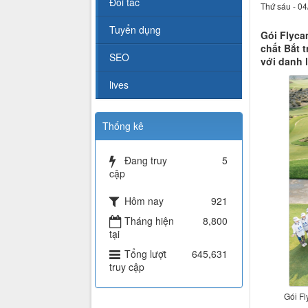
Đối tác
Thứ sáu - 04
Tuyển dụng
Gói Flyca
chất Bắt 
SEO
với danh 
lives
Thống kê
Đang truy
5
cập
Hôm nay
921
Tháng hiện
8,800
tại
Tổng lượt
645,631
truy cập
Gói Fl