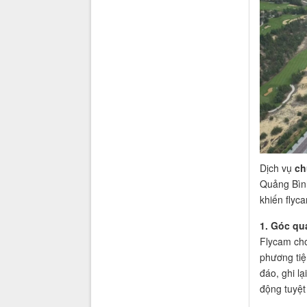
Dịch vụ
ch
Quảng Bình
khiến flyc
1. Góc qu
Flycam cho
phương tiệ
đáo, ghi l
động tuyệt