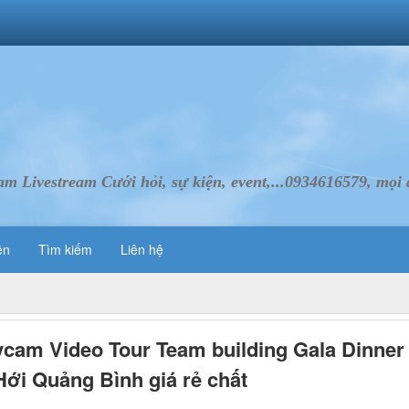
Livestream Cưới hỏi, sự kiện, event,...0934616579, mọi d
ên
Tìm kiếm
Liên hệ
ycam Video Tour Team building Gala Dinner
ới Quảng Bình giá rẻ chất