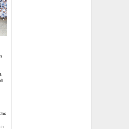
n
g,
nh
 đáo
ch