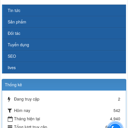
Tin tức
Sản phẩm
Đối tác
Tuyển dụng
SEO
lives
Thống kê
Đang truy cập
2
Hôm nay
542
Tháng hiện tại
4,940
Tổng lượt truy cập
641,771