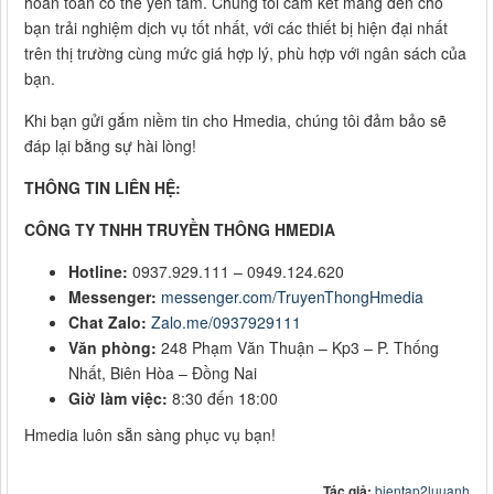
hoàn toàn có thể yên tâm. Chúng tôi cam kết mang đến cho
bạn trải nghiệm dịch vụ tốt nhất, với các thiết bị hiện đại nhất
trên thị trường cùng mức giá hợp lý, phù hợp với ngân sách của
bạn.
Khi bạn gửi gắm niềm tin cho Hmedia, chúng tôi đảm bảo sẽ
đáp lại bằng sự hài lòng!
THÔNG TIN LIÊN HỆ:
CÔNG TY TNHH TRUYỀN THÔNG HMEDIA
Hotline:
0937.929.111 – 0949.124.620
Messenger:
messenger.com/TruyenThongHmedia
Chat Zalo:
Zalo.me/0937929111
Văn phòng:
248 Phạm Văn Thuận – Kp3 – P. Thống
Nhất, Biên Hòa – Đồng Nai
Giờ làm việc:
8:30 đến 18:00
Hmedia luôn sẵn sàng phục vụ bạn!
Tác giả:
bientap2luuanh