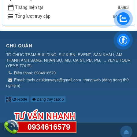
Tháng hiện tại
8,663
Tổng lượt truy cập
645,494
CHỦ QUẢN
TỔ CHỨC TEAM BUILDING, SỰ KIỆN, EVENT, SÂN KHẤU, ÂM
THANH ÁNH SÁNG, NHÂN SỰ, MC, CA SĨ, PB, PG, ... YEYE TOUR
(
YEYE TOUR
)
Điện thoại:
0934616579
Email:
tochucsukienyeye@gmail.com
trang web (đang trong thử
nghiệm)
QR-code
Đang truy cập: 5
0934616579