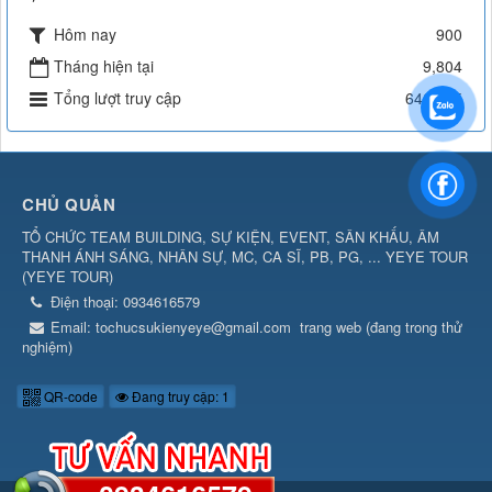
Hôm nay
900
Tháng hiện tại
9,804
Tổng lượt truy cập
646,635
CHỦ QUẢN
TỔ CHỨC TEAM BUILDING, SỰ KIỆN, EVENT, SÂN KHẤU, ÂM
THANH ÁNH SÁNG, NHÂN SỰ, MC, CA SĨ, PB, PG, ... YEYE TOUR
(
YEYE TOUR
)
Điện thoại:
0934616579
Email:
tochucsukienyeye@gmail.com
trang web (đang trong thử
nghiệm)
QR-code
Đang truy cập: 1