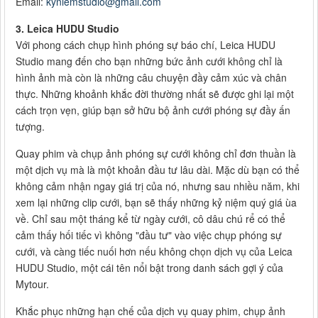
Email:
kyniemstudio@gmail.com
3. Leica HUDU Studio
Với phong cách chụp hình phóng sự báo chí, Leica HUDU
Studio mang đến cho bạn những bức ảnh cưới không chỉ là
hình ảnh mà còn là những câu chuyện đầy cảm xúc và chân
thực. Những khoảnh khắc đời thường nhất sẽ được ghi lại một
cách trọn vẹn, giúp bạn sở hữu bộ ảnh cưới phóng sự đầy ấn
tượng.
Quay phim và chụp ảnh phóng sự cưới không chỉ đơn thuần là
một dịch vụ mà là một khoản đầu tư lâu dài. Mặc dù bạn có thể
không cảm nhận ngay giá trị của nó, nhưng sau nhiều năm, khi
xem lại những clip cưới, bạn sẽ thấy những kỷ niệm quý giá ùa
về. Chỉ sau một tháng kể từ ngày cưới, cô dâu chú rể có thể
cảm thấy hối tiếc vì không "đầu tư" vào việc chụp phóng sự
cưới, và càng tiếc nuối hơn nếu không chọn dịch vụ của Leica
HUDU Studio, một cái tên nổi bật trong danh sách gợi ý của
Mytour.
Khắc phục những hạn chế của dịch vụ quay phim, chụp ảnh