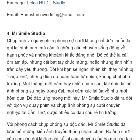
Fanpage:
Leica HUDU Studio
Email:
Hudustudiowedding@email.com
4. Mr Smile Studio
Chụp ảnh và quay phim phóng sự cưới không chỉ đơn thuần là
ghi lại hình ảnh, mà còn là những câu chuyện sống động về
hạnh phúc và những khoảnh khắc đáng nhớ. Đó có thể là cái
ôm ấm áp, những cái bắt tay chúc mừng, hoặc những ánh nhìn
tràn đầy yêu thương. Đôi khi bạn sẽ ngạc nhiên khi thấy mình bị
“chụp lén”, nhưng điều đó hoàn toàn tự nhiên, không chút phô
trương. Một tháng, một năm hay nhiều năm sau, khi nhìn lại bộ
ảnh phóng sự ngày trọng đại, mọi cảm xúc lại ùa về như mới
hôm qua. Để đáp ứng mong mỏi này, Mr Smile Studio đã ra đời
với dịch vụ quay phim và chụp ảnh phóng sự cưới chuyên
nghiệp tại Cần Thơ, được nhiều cô dâu chú rể tin tưởng.
Với phong cách chụp phóng sự độc đáo, Mr Smile Studio đã
lược bỏ những kiểu ảnh truyền thống nhàm chán. Bộ ảnh cưới
của các cặp đôi không chỉ kể lại câu chuyện của họ mà còn tạo