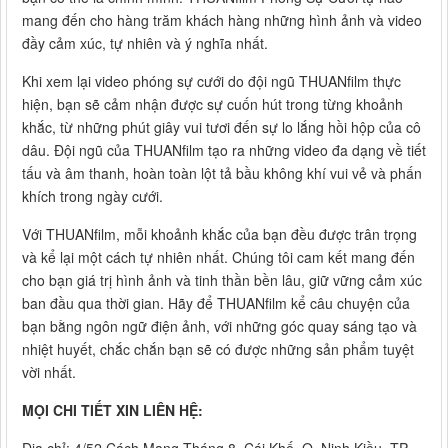
mang đến cho hàng trăm khách hàng những hình ảnh và video
đầy cảm xúc, tự nhiên và ý nghĩa nhất.
Khi xem lại video phóng sự cưới do đội ngũ THUANfilm thực
hiện, bạn sẽ cảm nhận được sự cuốn hút trong từng khoảnh
khắc, từ những phút giây vui tươi đến sự lo lắng hồi hộp của cô
dâu. Đội ngũ của THUANfilm tạo ra những video đa dạng về tiết
tấu và âm thanh, hoàn toàn lột tả bầu không khí vui vẻ và phấn
khích trong ngày cưới.
Với THUANfilm, mỗi khoảnh khắc của bạn đều được trân trọng
và kể lại một cách tự nhiên nhất. Chúng tôi cam kết mang đến
cho bạn giá trị hình ảnh và tinh thần bền lâu, giữ vững cảm xúc
ban đầu qua thời gian. Hãy để THUANfilm kể câu chuyện của
bạn bằng ngôn ngữ điện ảnh, với những góc quay sáng tạo và
nhiệt huyết, chắc chắn bạn sẽ có được những sản phẩm tuyệt
vời nhất.
MỌI CHI TIẾT XIN LIÊN HỆ: