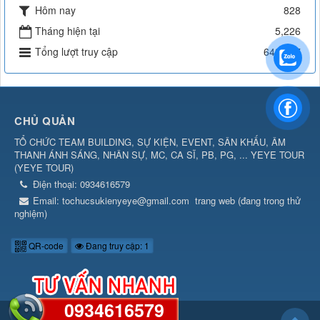
Hôm nay
828
Tháng hiện tại
5,226
Tổng lượt truy cập
642,057
CHỦ QUẢN
TỔ CHỨC TEAM BUILDING, SỰ KIỆN, EVENT, SÂN KHẤU, ÂM
THANH ÁNH SÁNG, NHÂN SỰ, MC, CA SĨ, PB, PG, ... YEYE TOUR
(
YEYE TOUR
)
Điện thoại:
0934616579
Email:
tochucsukienyeye@gmail.com
trang web (đang trong thử
nghiệm)
QR-code
Đang truy cập: 1
0934616579