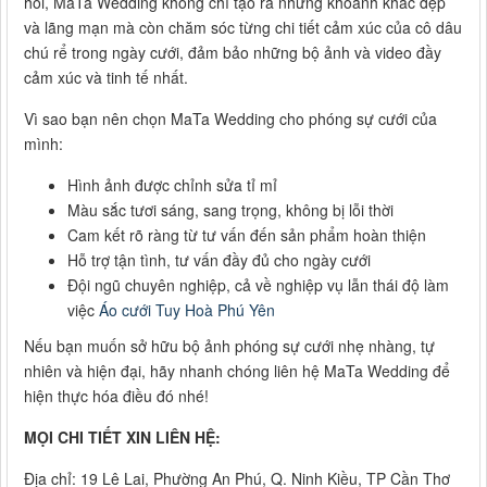
hỏi, MaTa Wedding không chỉ tạo ra những khoảnh khắc đẹp
và lãng mạn mà còn chăm sóc từng chi tiết cảm xúc của cô dâu
chú rể trong ngày cưới, đảm bảo những bộ ảnh và video đầy
cảm xúc và tinh tế nhất.
Vì sao bạn nên chọn MaTa Wedding cho phóng sự cưới của
mình:
Hình ảnh được chỉnh sửa tỉ mỉ
Màu sắc tươi sáng, sang trọng, không bị lỗi thời
Cam kết rõ ràng từ tư vấn đến sản phẩm hoàn thiện
Hỗ trợ tận tình, tư vấn đầy đủ cho ngày cưới
Đội ngũ chuyên nghiệp, cả về nghiệp vụ lẫn thái độ làm
việc
Áo cưới Tuy Hoà Phú Yên
Nếu bạn muốn sở hữu bộ ảnh phóng sự cưới nhẹ nhàng, tự
nhiên và hiện đại, hãy nhanh chóng liên hệ MaTa Wedding để
hiện thực hóa điều đó nhé!
MỌI CHI TIẾT XIN LIÊN HỆ:
Địa chỉ: 19 Lê Lai, Phường An Phú, Q. Ninh Kiều, TP Cần Thơ