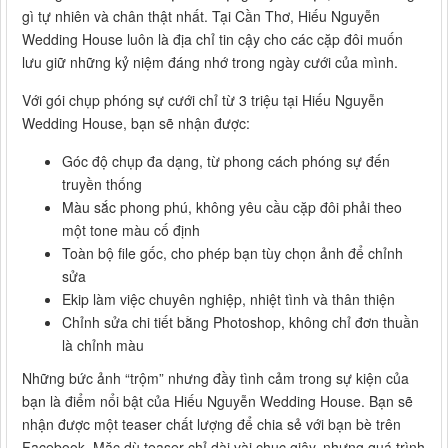
gì tự nhiên và chân thật nhất. Tại Cần Thơ, Hiếu Nguyễn
Wedding House luôn là địa chỉ tin cậy cho các cặp đôi muốn
lưu giữ những kỷ niệm đáng nhớ trong ngày cưới của mình.
Với gói chụp phóng sự cưới chỉ từ 3 triệu tại Hiếu Nguyễn
Wedding House, bạn sẽ nhận được:
Góc độ chụp đa dạng, từ phong cách phóng sự đến
truyền thống
Màu sắc phong phú, không yêu cầu cặp đôi phải theo
một tone màu cố định
Toàn bộ file gốc, cho phép bạn tùy chọn ảnh để chỉnh
sửa
Ekip làm việc chuyên nghiệp, nhiệt tình và thân thiện
Chỉnh sửa chi tiết bằng Photoshop, không chỉ đơn thuần
là chỉnh màu
Những bức ảnh “trộm” nhưng đầy tình cảm trong sự kiện của
bạn là điểm nổi bật của Hiếu Nguyễn Wedding House. Bạn sẽ
nhận được một teaser chất lượng để chia sẻ với bạn bè trên
Facebook. Mặc dù teaser chỉ dài vài chục giây, nhưng quá trình