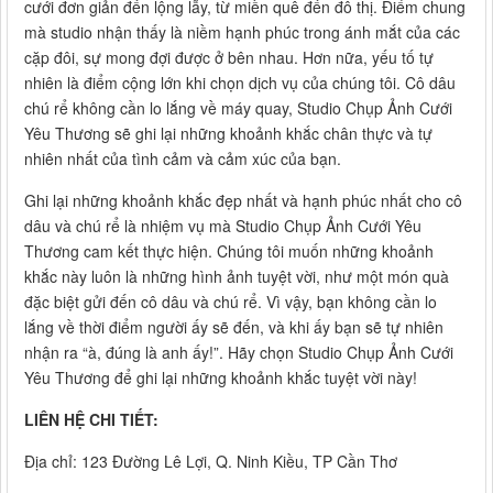
cưới đơn giản đến lộng lẫy, từ miền quê đến đô thị. Điểm chung
mà studio nhận thấy là niềm hạnh phúc trong ánh mắt của các
cặp đôi, sự mong đợi được ở bên nhau. Hơn nữa, yếu tố tự
nhiên là điểm cộng lớn khi chọn dịch vụ của chúng tôi. Cô dâu
chú rể không cần lo lắng về máy quay, Studio Chụp Ảnh Cưới
Yêu Thương sẽ ghi lại những khoảnh khắc chân thực và tự
nhiên nhất của tình cảm và cảm xúc của bạn.
Ghi lại những khoảnh khắc đẹp nhất và hạnh phúc nhất cho cô
dâu và chú rể là nhiệm vụ mà Studio Chụp Ảnh Cưới Yêu
Thương cam kết thực hiện. Chúng tôi muốn những khoảnh
khắc này luôn là những hình ảnh tuyệt vời, như một món quà
đặc biệt gửi đến cô dâu và chú rể. Vì vậy, bạn không cần lo
lắng về thời điểm người ấy sẽ đến, và khi ấy bạn sẽ tự nhiên
nhận ra “à, đúng là anh ấy!”. Hãy chọn Studio Chụp Ảnh Cưới
Yêu Thương để ghi lại những khoảnh khắc tuyệt vời này!
LIÊN HỆ CHI TIẾT:
Địa chỉ: 123 Đường Lê Lợi, Q. Ninh Kiều, TP Cần Thơ