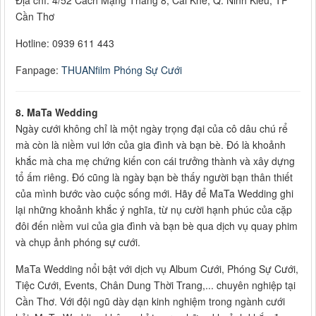
Địa chỉ: 4/52 Cách Mạng Tháng 8, Cái Khế, Q. Ninh Kiều, TP
Cần Thơ
Hotline: 0939 611 443
Fanpage:
THUANfilm Phóng Sự Cưới
8. MaTa Wedding
Ngày cưới không chỉ là một ngày trọng đại của cô dâu chú rể
mà còn là niềm vui lớn của gia đình và bạn bè. Đó là khoảnh
khắc mà cha mẹ chứng kiến con cái trưởng thành và xây dựng
tổ ấm riêng. Đó cũng là ngày bạn bè thấy người bạn thân thiết
của mình bước vào cuộc sống mới. Hãy để MaTa Wedding ghi
lại những khoảnh khắc ý nghĩa, từ nụ cười hạnh phúc của cặp
đôi đến niềm vui của gia đình và bạn bè qua dịch vụ quay phim
và chụp ảnh phóng sự cưới.
MaTa Wedding nổi bật với dịch vụ Album Cưới, Phóng Sự Cưới,
Tiệc Cưới, Events, Chân Dung Thời Trang,... chuyên nghiệp tại
Cần Thơ. Với đội ngũ dày dạn kinh nghiệm trong ngành cưới