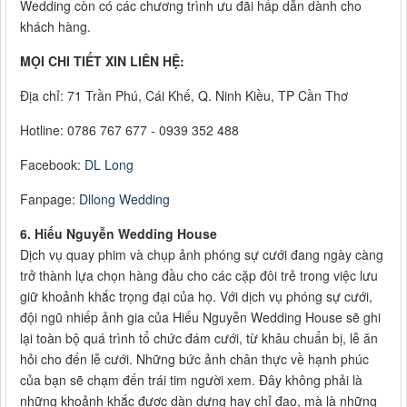
Wedding còn có các chương trình ưu đãi hấp dẫn dành cho
khách hàng.
MỌI CHI TIẾT XIN LIÊN HỆ:
Địa chỉ: 71 Trần Phú, Cái Khế, Q. Ninh Kiều, TP Cần Thơ
Hotline: 0786 767 677 - 0939 352 488
Facebook:
DL Long
Fanpage:
Dllong Wedding
6. Hiếu Nguyễn Wedding House
Dịch vụ quay phim và chụp ảnh phóng sự cưới đang ngày càng
trở thành lựa chọn hàng đầu cho các cặp đôi trẻ trong việc lưu
giữ khoảnh khắc trọng đại của họ. Với dịch vụ phóng sự cưới,
đội ngũ nhiếp ảnh gia của Hiếu Nguyễn Wedding House sẽ ghi
lại toàn bộ quá trình tổ chức đám cưới, từ khâu chuẩn bị, lễ ăn
hỏi cho đến lễ cưới. Những bức ảnh chân thực về hạnh phúc
của bạn sẽ chạm đến trái tim người xem. Đây không phải là
những khoảnh khắc được dàn dựng hay chỉ đạo, mà là những