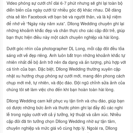
Video phóng sự cưới chỉ dài 6-7 phút nhưng sẽ ghi lại toàn bộ
diễn biến của ngày cưới từ nhiều góc độ khác nhau. Dễ dàng
chia sẻ lên Facebook với bạn bè và người thân, và là kỷ niệm
để nhớ về “Ngày này năm xưa”. Dllong Wedding chuyên ghi lại
những khoảnh khắc đẹp và chân thực cho các cặp đôi trẻ, giúp
bạn thực hiện điều này một cách chuyên nghiệp và hài lòng.
Dưới góc nhìn của photographer DL Long, mỗi cặp đôi đều tỏa
sáng với vẻ đẹp riêng. Anh luôn bắt trọn những khoảnh khắc tự
nhiên nhất để bộ ảnh trở nên đa dạng và ấn tượng, phù hợp với
cá tính của bạn. Đặc biệt, Dllong Wedding thường xuyên cập
nhật xu hướng chụp phóng sự cưới mới, mang đến phong cách
chụp mới mẻ, tự nhiên, và độc đáo. Đội ngũ chỉnh sửa ảnh của
chúng tôi sẽ làm việc cho đến khi bạn hoàn toàn hài lòng.
Dllong Wedding cam kết phục vụ tận tình và chu đáo, giúp bạn
có được những bức ảnh và thước phim ghi lại đầy đủ các nghi
lễ trong ngày cưới với cả ý tưởng, kỹ thuật và cảm xúc. Nhiều
cặp đôi đã tin tưởng chọn Dllong Wedding nhờ sự tận tâm,
chuyên nghiệp và mức giá vô cùng hợp lý. Ngoài ra, Dllong